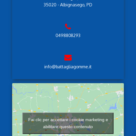
35020 - Albignasego, PD
0498808293
info@battagliagomme.it
Fai clic per accettare i cookie marketing e
abilitare questo contenuto