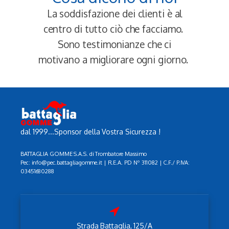
La soddisfazione dei clienti è al
centro di tutto ciò che facciamo.
Sono testimonianze che ci
motivano a migliorare ogni giorno.
dal 1999...Sponsor della Vostra Sicurezza !
BATTAGLIA GOMME S.A.S. di Trombatore Massimo
Pec: info@pec.battagliagomme.it | R.E.A. PD Nº 311082 | C.F./ P.IVA:
03451680288
Strada Battaglia, 125/A