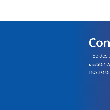
Cont
Se desid
assistenza
nostro te