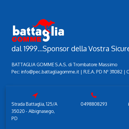
dal 1999...Sponsor della Vostra Sicur
BATTAGLIA GOMME S.A.S. di Trombatore Massimo
Pec: info@pec.battagliagomme.it | R.E.A. PD Nº 311082 | C
Strada Battaglia, 125/A
0498808293
35020 - Albignasego,
PD