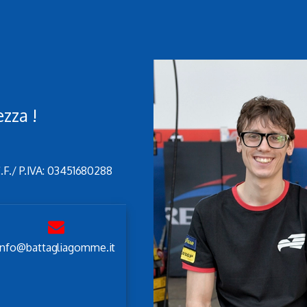
ezza !
.F./ P.IVA: 03451680288
info@battagliagomme.it