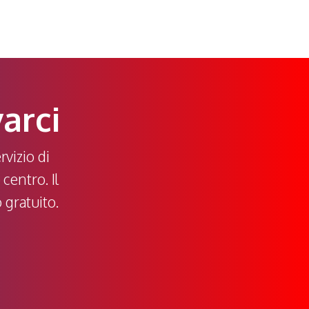
varci
rvizio di
 centro. Il
 gratuito.