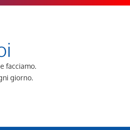
oi
che facciamo.
gni giorno.